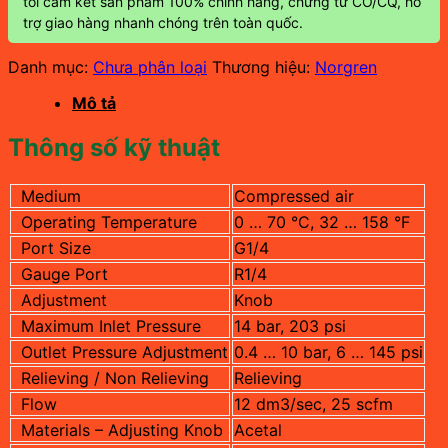
tôi cam kết sản phẩm 100% chính hãng, chứng từ CO/CQ, hỗ
trợ giao hàng nhanh chóng trên toàn quốc.
Danh mục:
Chưa phân loại
Thương hiệu:
Norgren
Mô tả
Thông số kỹ thuật
Medium
Compressed air
Operating Temperature
0 … 70 °C, 32 … 158 °F
Port Size
G1/4
Gauge Port
R1/4
Adjustment
Knob
Maximum Inlet Pressure
14 bar, 203 psi
Outlet Pressure Adjustment
0.4 … 10 bar, 6 … 145 psi
Relieving / Non Relieving
Relieving
Flow
12 dm3/sec, 25 scfm
Materials – Adjusting Knob
Acetal