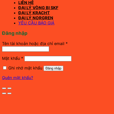
LIÊN HỆ
ĐẠI LÝ VÒNG BI SKF
ĐẠI LÝ KRACHT
ĐẠI LÝ NORGREN
YÊU CẦU BÁO GIÁ
Đăng nhập
Bắt
Tên tài khoản hoặc địa chỉ email
*
buộc
Bắt
Mật khẩu
*
buộc
Ghi nhớ mật khẩu
Đăng nhập
Quên mật khẩu?