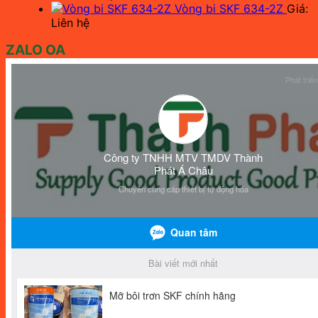
Vòng bi SKF 634-2Z
Giá:
Liên hệ
ZALO OA