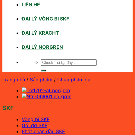
LIÊN HỆ
ĐẠI LÝ VÒNG BI SKF
ĐẠI LÝ KRACHT
ĐẠI LÝ NORGREN
Tìm
kiếm:
Trang chủ
/
Sản phẩm
/
Chưa phân loại
SKF
Vòng bi SKF
Gối đỡ SKF
Phớt chặn dầu SKF