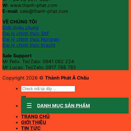
W:
www.thanh-phat.com
E-mail:
sale@thanh-phat.com
VỀ CHÚNG TÔI
Giới thiệu chung
Đại lý chính thức SKF
Đại lý chính thức Norgren
Đại lý chính thức Kracht
Sale Support
Mr Felix: Tel/Zalo:
0941 062 224
Mr Lucas: Tel/Zalo: 0917 788 785
Copyright 2026 ©
Thành Phát Á Châu
Tìm
kiếm:
DANH MỤC SẢN PHẨM
TRANG CHỦ
GIỚI THIỆU
TIN TỨC