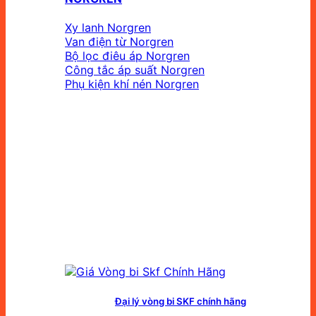
Xy lanh Norgren
Van điện từ Norgren
Bộ lọc điêu áp Norgren
Công tắc áp suất Norgren
Phụ kiện khí nén Norgren
Đại lý vòng bi SKF chính hãng