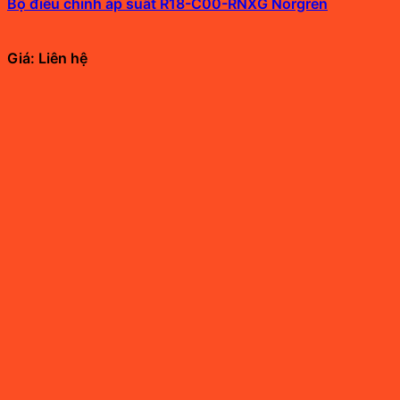
Bộ điều chỉnh áp suất R18-C00-RNXG Norgren
Giá: Liên hệ