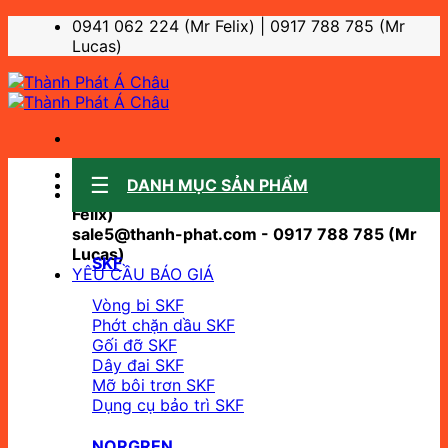
Bỏ
0941 062 224 (Mr Felix) | 0917 788 785 (Mr
qua
Lucas)
nội
dung
Sale support:
DANH MỤC SẢN PHẨM
sale10@thanh-phat.com - 0941 062 224 (Mr
Felix)
sale5@thanh-phat.com - 0917 788 785 (Mr
Lucas)
SKF
YÊU CẦU BÁO GIÁ
Vòng bi SKF
Phớt chặn dầu SKF
Gối đỡ SKF
Dây đai SKF
Mỡ bôi trơn SKF
Dụng cụ bảo trì SKF
NORGREN