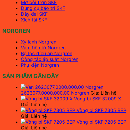
Mỡ bôi trơn SKF
Dụng cụ bảo trì SKF
Dây đai SKF
Xích tải SKF
NORGREN
Xy lanh Norgren
Van điện từ Norgren
Bộ lọc điều áp Norgren
Công tắc áp suất Norgren
Phụ kiện Norgren
SẢN PHẨM GẦN ĐÂY
2623077.0000.000.00 Norgren
Giá: Liên hệ
Vòng bi SKF 32009 X
Giá: Liên hệ
Vòng bi SKF 7305 BEP
Giá: Liên hệ
Vòng bi SKF 7205 BEP
Giá: Liên hệ