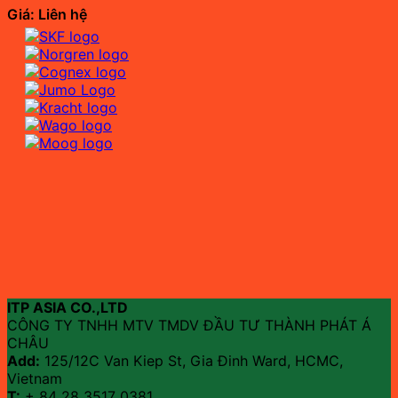
Giá: Liên hệ
ITP ASIA CO.,LTD
CÔNG TY TNHH MTV TMDV ĐẦU TƯ THÀNH PHÁT Á
CHÂU
Add:
125/12C Van Kiep St, Gia Đinh Ward, HCMC,
Vietnam
T:
+ 84 28 3517 0381