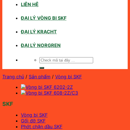
LIÊN HỆ
ĐẠI LÝ VÒNG BI SKF
ĐẠI LÝ KRACHT
ĐẠI LÝ NORGREN
Tìm
kiếm:
Trang chủ
/
Sản phẩm
/
Vòng bi SKF
SKF
Vòng bi SKF
Gối đỡ SKF
Phớt chặn dầu SKF