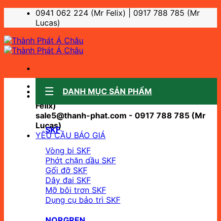
Bỏ
0941 062 224 (Mr Felix) | 0917 788 785 (Mr
qua
Lucas)
nội
dung
Sale support:
DANH MỤC SẢN PHẨM
sale10@thanh-phat.com - 0941 062 224 (Mr
Felix)
sale5@thanh-phat.com - 0917 788 785 (Mr
Lucas)
SKF
YÊU CẦU BÁO GIÁ
Vòng bi SKF
Phớt chặn dầu SKF
Gối đỡ SKF
Dây đai SKF
Mỡ bôi trơn SKF
Dụng cụ bảo trì SKF
NORGREN