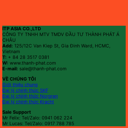
ITP ASIA CO.,LTD
CÔNG TY TNHH MTV TMDV ĐẦU TƯ THÀNH PHÁT Á
CHÂU
Add:
125/12C Van Kiep St, Gia Đinh Ward, HCMC,
Vietnam
T:
+ 84 28 3517 0381
W:
www.thanh-phat.com
E-mail:
sale@thanh-phat.com
VỀ CHÚNG TÔI
Giới thiệu chung
Đại lý chính thức SKF
Đại lý chính thức Norgren
Đại lý chính thức Kracht
Sale Support
Mr Felix: Tel/Zalo:
0941 062 224
Mr Lucas: Tel/Zalo: 0917 788 785