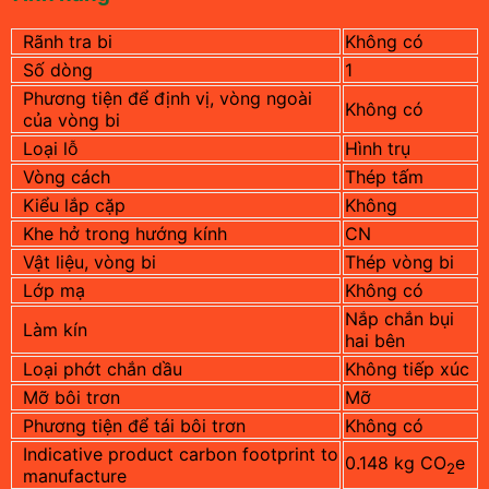
Rãnh tra bi
Không có
Số dòng
1
Phương tiện để định vị, vòng ngoài
Không có
của vòng bi
Loại lỗ
Hình trụ
Vòng cách
Thép tấm
Kiểu lắp cặp
Không
Khe hở trong hướng kính
CN
Vật liệu, vòng bi
Thép vòng bi
Lớp mạ
Không có
Nắp chắn bụi
Làm kín
hai bên
Loại phớt chắn dầu
Không tiếp xúc
Mỡ bôi trơn
Mỡ
Phương tiện để tái bôi trơn
Không có
Indicative product carbon footprint to
0.148 kg CO
e
2
manufacture