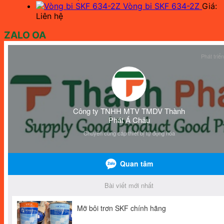
Vòng bi SKF 634-2Z
Giá:
Liên hệ
ZALO OA