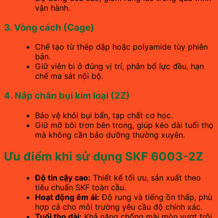
vận hành.
3. Vòng cách (Cage)
Chế tạo từ thép dập hoặc polyamide tùy phiên
bản.
Giữ viên bi ở đúng vị trí, phân bổ lực đều, hạn
chế ma sát nội bộ.
4. Nắp chắn bụi kim loại (2Z)
Bảo vệ khỏi bụi bẩn, tạp chất cơ học.
Giữ mỡ bôi trơn bên trong, giúp kéo dài tuổi thọ
mà không cần bảo dưỡng thường xuyên.
Ưu điểm khi sử dụng SKF 6003-2Z
Độ tin cậy cao:
Thiết kế tối ưu, sản xuất theo
tiêu chuẩn SKF toàn cầu.
Hoạt động êm ái:
Độ rung và tiếng ồn thấp, phù
hợp cả cho môi trường yêu cầu độ chính xác.
Tuổi thọ dài:
Khả năng chống mài mòn vượt trội,