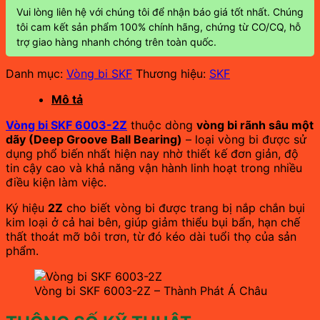
Vui lòng liên hệ với chúng tôi để nhận báo giá tốt nhất. Chúng
tôi cam kết sản phẩm 100% chính hãng, chứng từ CO/CQ, hỗ
trợ giao hàng nhanh chóng trên toàn quốc.
Danh mục:
Vòng bi SKF
Thương hiệu:
SKF
Mô tả
Vòng bi SKF 6003-2Z
thuộc dòng
vòng bi rãnh sâu một
dãy (Deep Groove Ball Bearing)
– loại vòng bi được sử
dụng phổ biến nhất hiện nay nhờ thiết kế đơn giản, độ
tin cậy cao và khả năng vận hành linh hoạt trong nhiều
điều kiện làm việc.
Ký hiệu
2Z
cho biết vòng bi được trang bị nắp chắn bụi
kim loại ở cả hai bên, giúp giảm thiểu bụi bẩn, hạn chế
thất thoát mỡ bôi trơn, từ đó kéo dài tuổi thọ của sản
phẩm.
Vòng bi SKF 6003-2Z – Thành Phát Á Châu