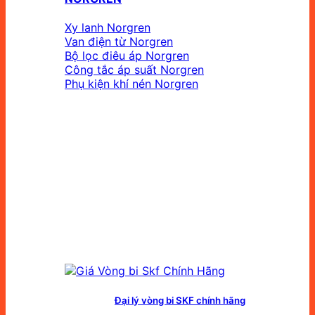
Xy lanh Norgren
Van điện từ Norgren
Bộ lọc điêu áp Norgren
Công tắc áp suất Norgren
Phụ kiện khí nén Norgren
Đại lý vòng bi SKF chính hãng