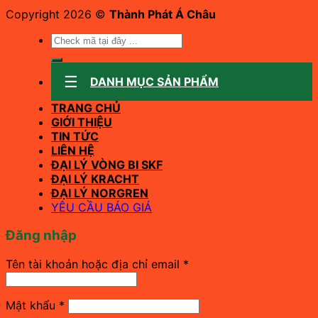
Copyright 2026 ©
Thành Phát Á Châu
Tìm
kiếm:
DANH MỤC SẢN PHẨM
TRANG CHỦ
GIỚI THIỆU
TIN TỨC
LIÊN HỆ
ĐẠI LÝ VÒNG BI SKF
ĐẠI LÝ KRACHT
ĐẠI LÝ NORGREN
YÊU CẦU BÁO GIÁ
Đăng nhập
Bắt
Tên tài khoản hoặc địa chỉ email
*
buộc
Bắt
Mật khẩu
*