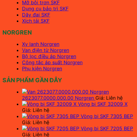
Mỡ bôi trơn SKF
Dụng cụ bảo trì SKF
Dây đai SKF
Xích tải SKF
NORGREN
Xy lanh Norgren
Van điện từ Norgren
Bộ lọc điều áp Norgren
Công tắc áp suất Norgren
Phụ kiện Norgren
SẢN PHẨM GẦN ĐÂY
2623077.0000.000.00 Norgren
Giá: Liên hệ
Vòng bi SKF 32009 X
Giá: Liên hệ
Vòng bi SKF 7305 BEP
Giá: Liên hệ
Vòng bi SKF 7205 BEP
Giá: Liên hệ